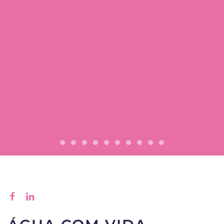
Refresque-se com a nossa água
Água que o acompanha em to
Água com Vida
A naturalidade não se i
A naturalidade n